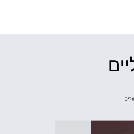
ְמֶּלֶם
יים
זרים