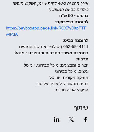
אורך ההצגה כ-40 דקות + זמן קשקוש חופשי 
לילדים בסיום המופע :)
כרטיס - 50 ש"ח
להזמנה בפייבוקס: 
https://payboxapp.page.link/RCX7yDitpTTF
wfPdA
להזמנה בביט:
052-5944111 (יש לציין את שם המופע)
בתמיכת משרד התרבות והספורט - מנהל 
תרבות
יוצרים ומבצעים: מיכל סבירוני, יוני טל
עיצוב: מיכל סבירוני
מוזיקה מקורית: יוני טל
בניית תפאורה: ליאוניד אליסוב
הפקה: אביה חדידה
שיתוף