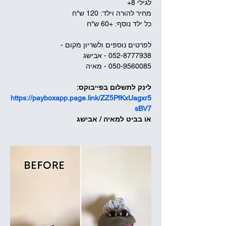
לגילי 8+
מחיר להורה וילד: 120 ש"ח
כל ילד נוסף: +60 ש"ח
לפרטים נוספים ולשריון מקום -
052-8777938 - אבישג
050-9560085 - מאיה
לינק לתשלום בפייבוקס:
https://payboxapp.page.link/ZZ5PfKxUagxr5
sBV7
או בביט למאיה / אבישג