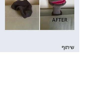
שיתוף
תיאטרון גֶּלֶם
שד' בן גוריון 11
מוזיאון העיר חיפה
(חניה בחניוני "סיטי סנטר" ו"גנים")