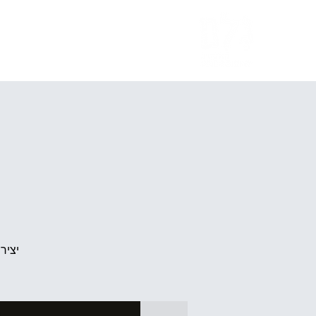
לוח אירועים
ע
יציר