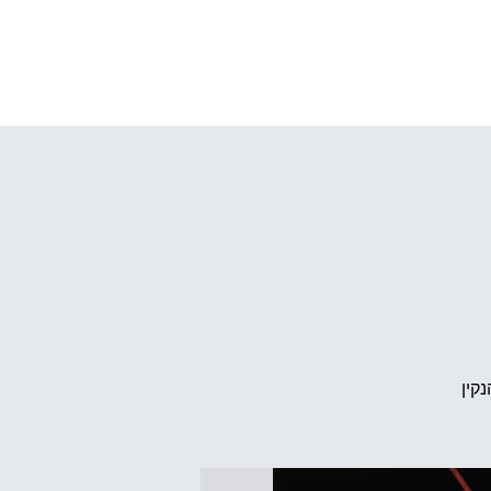
ְמֶּלֶם
קין