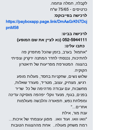
לקבלה, חמלה ונחמה.
כרטיסים - 75/65 ש"ח
לרכישה בפייבוקס:
https://payboxapp.page.link/DmAaGrKN7Dcj
pnM58
לרכישה בביט:
052-5944111 (נא לציין את שם המופע)
כתבו עלינו:
"אתמול  בערב, בזמן שהכל מתפרק פה 
לחתיכות, נכנסתי לחדר המתנה ירקרק וצפיתי 
בהצגה  המטורפת מפריעות של תיאטרון 
הקוקיה. 
שלוש נשים, שחקניות בחסד, מעלות מופע 
 רגיש, מצחיק, עצוב, מטריד, מעורר שאלות, 
מחשבות, עם עבודה מדהימה של כל  שריר 
בפנים, בגוף, מנעד ווקלי יפהפה מוסיקה עדינה 
ומפלחת נפש, תפאורה והלבשה מעולמות 
אחרים...” 
ענת מור, אילת  
"וואו וואו. ועוד וואו.  מפגן עוצמתי של איכות… 
רמת משחק מעולה..  אחת מההצגות הטובות 