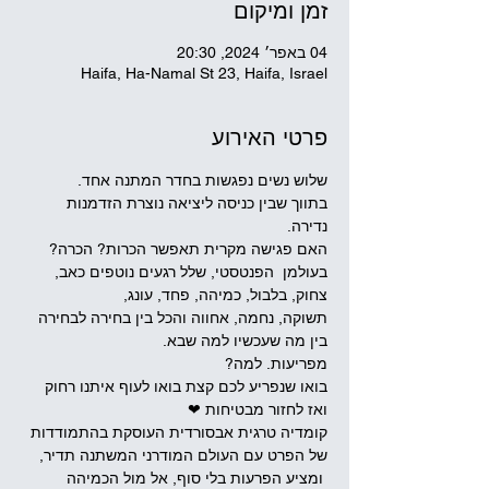
זמן ומיקום
04 באפר׳ 2024, 20:30
Haifa, Ha-Namal St 23, Haifa, Israel
פרטי האירוע
שלוש נשים נפגשות בחדר המתנה אחד.  
בתווך שבין כניסה ליציאה נוצרת הזדמנות 
נדירה. 
האם פגישה מקרית תאפשר הכרות? הכרה?  
בעולמן  הפנטסטי, שלל רגעים נוטפים כאב, 
צחוק, בלבול, כמיהה, פחד, עונג, 
תשוקה, נחמה, אחווה והכל בין בחירה לבחירה 
בין מה שעכשיו למה שבא.   
מפריעות. למה?  
בואו שנפריע לכם קצת בואו לעוף איתנו רחוק 
ואז לחזור מבטיחות ❤  
קומדיה טרגית אבסורדית העוסקת בהתמודדות 
של הפרט עם העולם המודרני המשתנה תדיר, 
 ומציע הפרעות בלי סוף, אל מול הכמיהה 