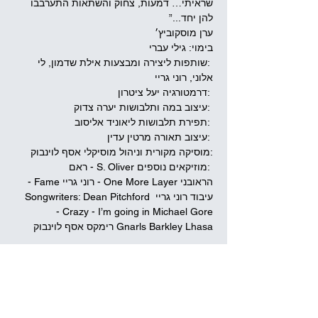
שראיתי… דמעות, צחוק והשתאות התערבבו 
להן יחד...”  
ערן מוסקוביץ׳  
בימוי: גילי עברי
 :שותפות ליצירה ומבצעות אילת שדמון, לי 
אלוני, רוני גריי
 :דרמטורגיה יעל ציטרון
 :עיצוב במה ותלבושות יערה צדוק
 :תפירת תלבושות ליאוניד אליסוב
 :עיצוב תאורה מרטין עדין ​ 
:מוסיקה מקורית וניהול מוסיקלי אסף לוינבוק
 :מוזיקאים נוספים S. Oliver - ראם 
הראובני ‏One More Layer - רוני גריי ‏Fame - 
עיבוד רוני גריי ‏Songwriters: Dean Pitchford 
Michael Gore ‏I’m going in - ‏Crazy -  ‏           
Lhasa ‏Gnarls Barkley רימקס אסף לוינבוק
שיתוף