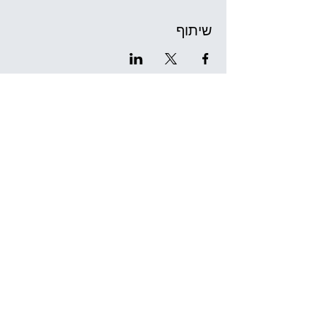
שיתוף
תיאטרון גֶּלֶם
שד' בן גוריון 11
מוזיאון העיר חיפה
(חניה בחניוני "סיטי סנטר" ו"גנים")
thegelem@gmail.com
יוני טל
052-5944111
נעם רובינשטיין
052-5461380