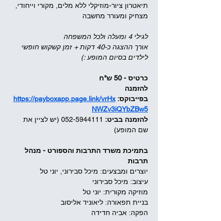
תיאטרון ציור-מוזיקלי ללא מלים, מקורי וייחודי, 
מצחיק ומעורר מחשבה
לגילי 4 ומעלה ולכל המשפחה
אורך ההצגה כ-40 דקות + זמן קשקוש חופשי 
לילדים בסיום המופע :)
כרטיס - 50 ש"ח
להזמנה 
בפייבוקס: 
https://payboxapp.page.link/vrHx
NWZv3iQYbZBw5
להזמנה בביט: 
052-5944111 (יש לציין את 
שם המופע)
בתמיכת משרד התרבות והספורט - מנהל 
תרבות
יוצרים ומבצעים: מיכל סבירוני, יוני טל
עיצוב: מיכל סבירוני
מוזיקה מקורית: יוני טל
בניית תפאורה: ליאוניד אליסוב
הפקה: אביה חדידה