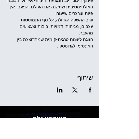
פינוקיו  עובד על המצאת חייו, ה- איידול, הבובה 
האולטימטיבית שתשנה את העולם. הפעם  אין 
פיות וצרצרים שיעזרו. 
ערב ההשקה הגדולה, על סף התמוטטות 
עצבים, מגיחות  דמויות, בובות וצעצועים 
מהעבר. 
הצגת ליצנות טרגית-קומית שמתרוצצת בין 
האינטימי לגרוטסקי.
שיתוף
תיאטרון גֶּלֶם
שד' בן גוריון 11