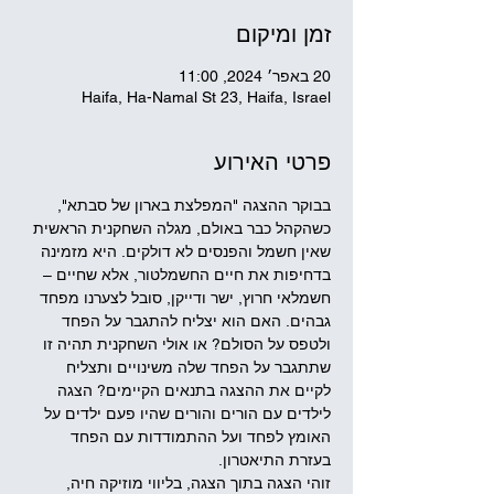
זמן ומיקום
20 באפר׳ 2024, 11:00
Haifa, Ha-Namal St 23, Haifa, Israel
פרטי האירוע
בבוקר ההצגה "המפלצת בארון של סבתא", 
כשהקהל כבר באולם, מגלה השחקנית הראשית 
שאין חשמל והפנסים לא דולקים. היא מזמינה 
בדחיפות את חיים החשמלטור, אלא שחיים – 
חשמלאי חרוץ, ישר ודייקן, סובל לצערנו מפחד 
גבהים. האם הוא יצליח להתגבר על הפחד 
ולטפס על הסולם? או אולי השחקנית תהיה זו 
שתתגבר על הפחד שלה משינויים ותצליח 
לקיים את ההצגה בתנאים הקיימים? הצגה 
לילדים עם הורים והורים שהיו פעם ילדים על 
האומץ לפחד ועל ההתמודדות עם הפחד 
בעזרת התיאטרון. 
זוהי הצגה בתוך הצגה, בליווי מוזיקה חיה, 