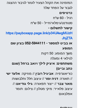
המזמינה את הקהל הצעיר לעזור לגיבור ההצגה 
לגבור על הפחד שלו!
כרטיסים 
רגיל - 60 ש"ח
סטודנט/גימלאי/חייל - 50 ש"ח
קישור לתשלום - 
https://payboxapp.page.link/p34UAwgMUzH
JhjZTA
או בביט למספר - 052-5944111 בציון שם 
המופע
משך המופע: 50 דקות
לגילאי 4 ומעלה
משתתפים: איציק לילך ויואב ברתל (שגם 
כתב וביים)
כוריאוגרפיה: 
אביגיל רובין 
// מוזיקה: 
אלעד ישי 
// תאורה: 
דניה זמר 
// עיצוב חלל ותלבושות: 
מאור צבר 
// ייצור תפאורה: 
גילי גודיאנו 
// 
עיצוב פלאייר: מיקי מטלון // צילום: תומר 
אפלבאום