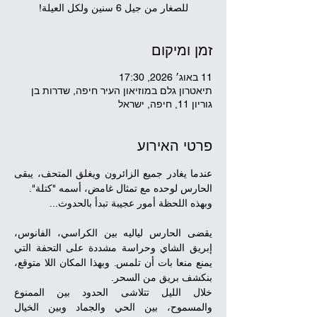
للصغار من جيل 6 سنين ولكل العيلة!
זמן ומיקום
11 באוג׳ 2026, 17:30
תיאטרון גלם במוזיאון העיר חיפה, שדרות בן
גוריון 11, חיפה, ישראל
פרטי האירוע
عندما يغادر جميع الزائرون ويغلق المتحف، يبقى 
الحارس لوحده مع تمثال غامض، أسمه "كتلة".
وبهذه اللحظة أمور عجيبة تبدأ بالحدوث...
يقضى الحارس لياليه بين الكراسي، الفانوس، 
إبريق الشاي وحراسة مشددة على التحفة التي 
يمنع منعا بات أن تلمس. وبهذا المكان اللا متوقع، 
بنكشف بريق من السحر.
خلال الليل تتلاشى الحدود بين الممنوع 
والمسموح، بين الحي والجماد وبين الخيال 