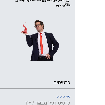
أُنتِج بدعم من صندوق الثقافة حيفا ومسرح 
هالكُومكوم.
כרטיסים
סוג כרטיס
כרטיס רגיל מבוגר / ילד