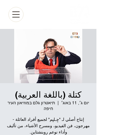
كتلة (باللغة العربية)
יום ג׳, 11 באוג׳
  |  
תיאטרון גלם במוזיאון העיר
חיפה
إنتاج أصلي لـ "چِـليِم" لجميع أفراد العائلة -
مهرجون، فن الفيديو، ومسرح الأشياء، من تأليف