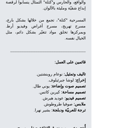
والواقع، والحارس و"كتلة" التمثال ينسابوا لرقصة 
إبداع شقيّة ومليئة بالألوان.
المسرحية "كتلة"، تجمع من خلالها بشكل بارع، 
مسرح تهريج، مسرح أغراض وفيديو أرط. 
وبمركزها تخلق مواد تتغيّر بشكل دائم، مثل 
الخيال نفسه.
_________________________________
قائمين على العمل:
تاليف وتمثيل:
 نوعام روبنشتين.
إخراج:
 لوشا جبرئيلوف.
تصميم صوت وإضاءة:
 يوني طال.
تصميم مساحة:
 كيرين كاتس.
تصميم فيديو:
 عوديد هيرش.
ملابس:
 صوفيا طروطوش.
ترجة للعربيّة ودبلجة:
 بشير نهرا.