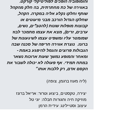
והומופוביה הופכים לפוליטיקלי קורקט. 
באווירה של כת מחתרתית, בה חלק מהקהל 
שותף וחלקו נקלע אליה במקרה. הקהל, 
שחלקו הגדול הורכב מבני מיעוטים או 
קבוצות מופלות שונות (להטב"ים, נשים, 
ערבים, זרים), מצא את עצמו מתמכר לבוז 
שמומטר עליו ומשפיט עצמו לשיגעונות של 
ברונז.
נוצרת אווירה חריפה של סכנה שבה 
הגבולות פרוצים והגמל להיפגע באמת - 
ומאחר והמופע נמשך שעות ארוכות נשאר 
במתח תמידי. אף פעולה לא יכולה לשבור את 
הקסם אדם, רק ללבות אותו״
 (ליה מעוז ברגמן, צופה)
 יצירה, טקסטים, ביצוע וטרור: אריאל ברונז
 מוזיקה חיה וחגורות חבלה: יוני טל
 עיצוב וסטיילינג: עידית הרמן
שיתוף