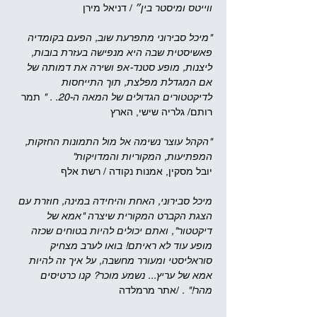
ווייטס ומיסטר בין״
 / דניאל מירן
"מיכל סבירוני מתפרעת שוב, הפעם בקומדיה 
פאשיסטית שבה היא מנפישה בעזרת בובות, 
ליצנות, מופע סטנד-אפ ושירה את דמותה של 
אם המגדלת מפלצת, תוך התייחסות 
לדיקטטורים הגדולים של המאה ה-20. . " 
תמר 
רותם/ גלריה שישי, הארץ
"הקהל עוצר נשימה אל מול התמונות החזקות, 
המפתיעות, המקוריות והמדויקות"
יובל מסקין, אמנות נקודה / רשת אלף
מיכל סבירוני, האחת והיחידה במינה, חוזרת עם 
הצגת הקברט המקורית שיצרה "אמא של 
דיקטטור", ואתם יכולים להיות בטוחים שכזה 
מופע עוד לא ראיתם! בואו לערב מצחיק 
סוראליסטי ומעורר מחשבה, על איך זה להיות 
אמא של עריץ... נשמע מוכר? קנו כרטיסים 
מהר!" .
 /אתר מרמלדה