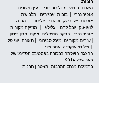
הצוות:
מאת ובביצוע: מיכל סבירוני  |  עין חיצונית: 
אופיר נהרי  |  בובות, אביזרים, ותלבושת: 
אוקסנה יאנוביצקי וליאוניד אליסוב  |  מבנה 
לואו-טק: יובל קדם – גלילאו  |  מוזיקה מקורית: 
אופיר נהרי | הפקה מוזיקלית ומיקס: מתן ביטון 
| שירים מקוריים: מיכל סבירוני  | תאורה: יוני טל 
 | צילום: אוקסנה יאנוביצקי.
ההצגה הועלתה בבכורה בפסטיבל הפרינג' של 
באר שבע 2014.
בתמיכת מנהל התרבות ותאטרון החנות
שיתוף
תיאטרון גֶּלֶם
שד' בן גוריון 11