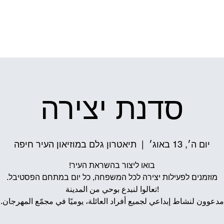
ל התיאטרון
הפקות מקור
גֶּלֶם שׁ
סדנת יצירה
יום ה׳, 13 באוג׳
  |  
תיאטרון גלם במוזיאון העיר חיפה
مدعوون لنشاط إبداعي لجميع أفراد العائلة، يوميًا في مجمّع المهرجان.